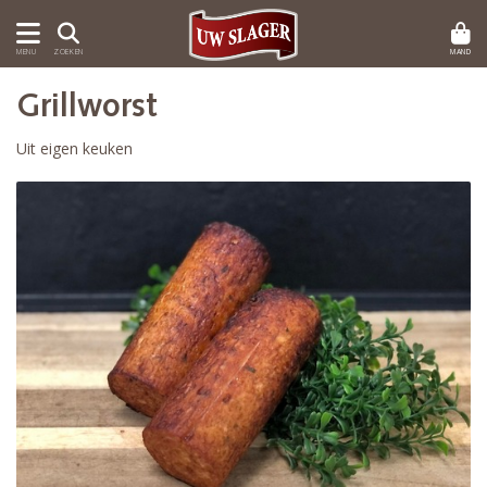
MAND
MENU
ZOEKEN
Grillworst
Uit eigen keuken