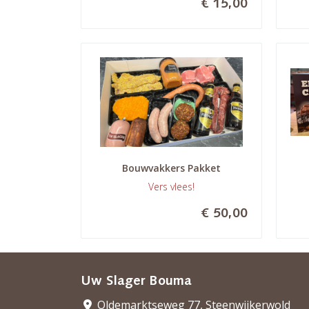
€ 15,00
Bouwvakkers Pakket
Vers vlees!
€ 50,00
Uw Slager Bouma
Oldemarktseweg 77, Steenwijkerwold