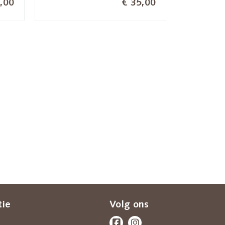
,00
€ 35,00
tie
Volg ons