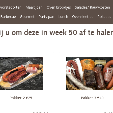
worstsoorten
Maaltijden
Oven broodjes
Salades/ Rauwkosten
Barbecue
Gourmet
Party pan
Lunch
Ovensleetjes
Rollades
 u om deze in week 50 af te hale
Pakket 2 €25
Pakket 3 €40