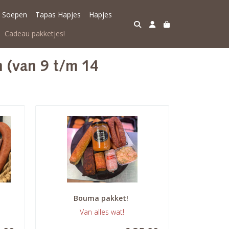
Soepen
Tapas Hapjes
Hapjes
Cadeau pakketjes!
n (van 9 t/m 14
Bouma pakket! 
Van alles wat!