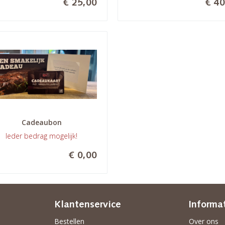
€ 25,00
€ 40
Cadeaubon
Ieder bedrag mogelijk!
€ 0,00
Klantenservice
Informa
Bestellen
Over ons