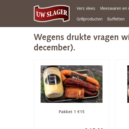
Vers vlees
Vleeswaren en 
Grillproducten
Buffetten
Wegens drukte vragen wij
december).
Pakket 1 €15