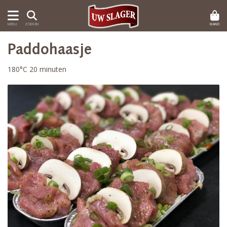
MAND
MENU
ZOEKEN
Paddohaasje
180°C 20 minuten