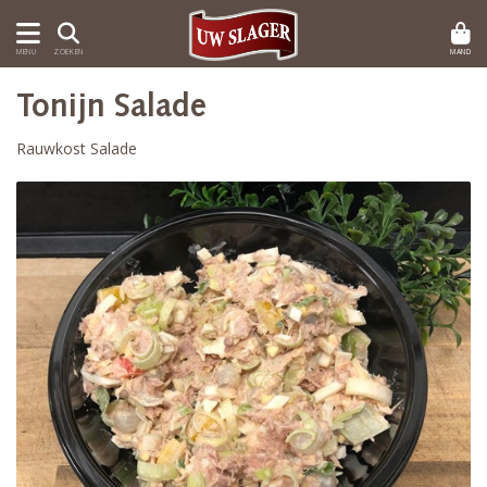
MAND
MENU
ZOEKEN
Tonijn Salade
Rauwkost Salade