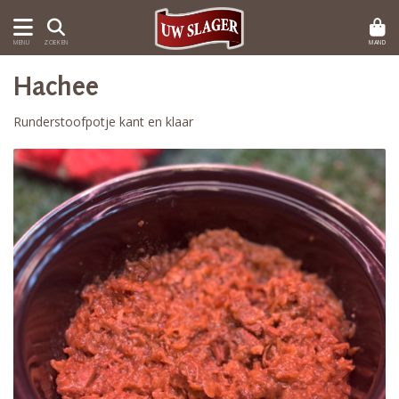
MAND
MENU
ZOEKEN
Hachee
Runderstoofpotje kant en klaar