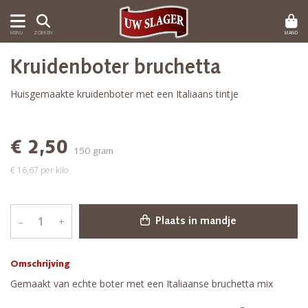
MAND
MENU
ZOEKEN
Kruidenboter bruchetta
Huisgemaakte kruidenboter met een Italiaans tintje
€ 2,50
150 gram
€ 16,67 per kilo
–
+
Plaats in mandje
Omschrijving
Gemaakt van echte boter met een Italiaanse bruchetta mix