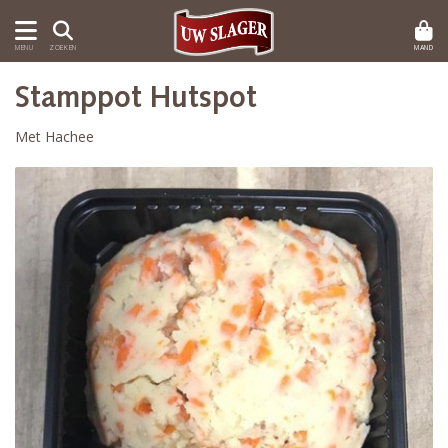
MAND
MENU
ZOEKEN
Stamppot Hutspot
Met Hachee