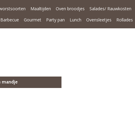
worstsoorten
Maaltijden
Oven broodjes
Salades/ Rauwkosten
Barbecue
Gourmet
Party pan
Lunch
Ovensleetjes
Rollades
n mandje