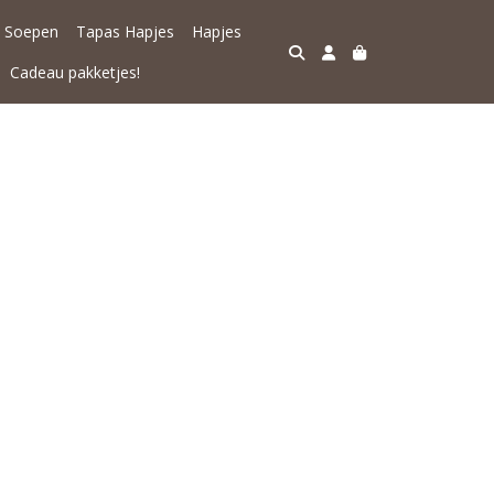
Soepen
Tapas Hapjes
Hapjes
Cadeau pakketjes!